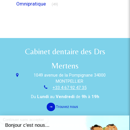
Articles Count
Omnipratique
(49)
Cabinet dentaire des Drs
Mertens
1049 avenue de la Pompignane
34000
MONTPELLIER
+33 4 67 92 47 35
Du
Lundi
au
Vendredi
de
9h
à
19h
Trouvez nous
Politique de confidentialité et charte cookie