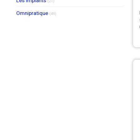
Les implants
(21)
Articles Count
Omnipratique
(49)