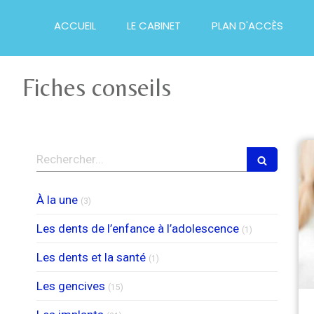
ACCUEIL
LE CABINET
PLAN D'ACCÈS
Fiches conseils
Rechercher
Articles Count
À la une
(3)
Articles Count
Les dents de l’enfance à l’adolescence
(1)
Articles Count
Les dents et la santé
(1)
Articles Count
Les gencives
(15)
Articles Count