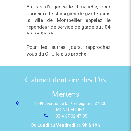
En cas d'urgence le dimanche, pour
connaître le chirurgien de garde dans
la ville de Montpellier appelez le
répondeur de service de garde au : 04
67 73 95 76.
Pour les autres jours, rapprochez
vous du CHU le plus proche.
Cabinet dentaire des Drs
Mertens
1049 avenue de la Pompignane
34000
MONTPELLIER
+33 4 67 92 47 35
Du
Lundi
au
Vendredi
de
9h
à
19h