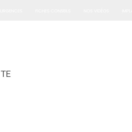
URGENCES
FICHES CONSEILS
NOS VIDÉOS
IMPL
ITE