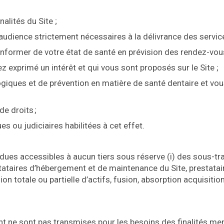
alités du Site ;
audience strictement nécessaires à la délivrance des service
’informer de votre état de santé en prévision des rendez-vous
z exprimé un intérêt et qui vous sont proposés sur le Site ;
giques et de prévention en matière de santé dentaire et vou
e droits ;
s ou judiciaires habilitées à cet effet.
ues accessibles à aucun tiers sous réserve (i) des sous-tra
taires d’hébergement et de maintenance du Site, prestataires
ion totale ou partielle d’actifs, fusion, absorption acquisiti
nt ne sont pas transmises pour les besoins des finalités m