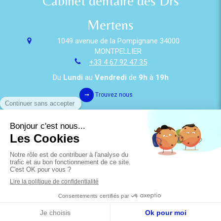
Cabinet dentaire des Drs
Mertens
1049 avenue de la Pompignane
34000
MONTPELLIER
+33 4 67 92 47 35
Du
Lundi
au
Vendredi
de
9h
à
19h
Trouvez nous
Politique de confidentialité et charte cookie
Mentions légales
Conditions Générales Utilisation
Charte déontologique
Ordre national
Annuaires chirurgiens dentistes
Création par